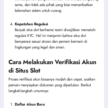
sama, dan tidak ada pihak yang bisa memanfaatkan
kelemahan sistem untuk curang.
Kepatuhan Regulasi
Banyak situs slot berlisensi resmi diwajibkan mematuhi
regulasi KYC. Hal ini menjamin bahwa situs slot
beroperasi sesuai aturan dan pemain bermain di
lingkungan yang legal dan aman.
Cara Melakukan Verifikasi Akun
di Situs Slot
Proses verifikasi akun biasanya mudah dan cepat, asalkan
pemain menyiapkan dokumen yang diperlukan. Berikut
langkah-langkah umumnya:
Daftar Akun Baru