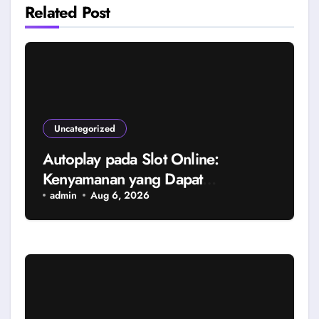
Related Post
Uncategorized
Autoplay pada Slot Online:
Kenyamanan yang Dapat
Memperbesar Kerugian
admin
Aug 6, 2026