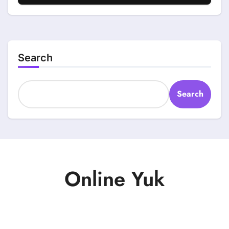
Search
Search
Online Yuk