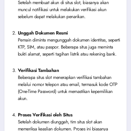
Setelah membuat akun di situs slot, biasanya akan
muncul notifikasi untuk melakukan verifikasi akun
sebelum dapat melakukan penarikan.
Unggah Dokumen Resmi
Pemain diminta mengunggah dokumen identitas, seperti
KTP, SIM, atau paspor. Beberapa situs juga meminta
bukti alamat, seperti tagihan listrik atau rekening bank.
Verifikasi Tambahan
Beberapa situs slot menerapkan verifikasi tambahan
melalui nomor telepon atau email, termasuk kode OTP
(One-Time Password) untuk memastikan kepemilikan
akun.
Proses Verifikasi oleh Situs
Setelah dokumen diunggah, tim situs slot akan
memeriksa keaslian dokumen. Proses ini biasanya