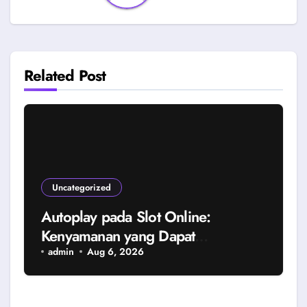
Related Post
Uncategorized
Autoplay pada Slot Online:
Kenyamanan yang Dapat
Memperbesar Kerugian
admin
Aug 6, 2026