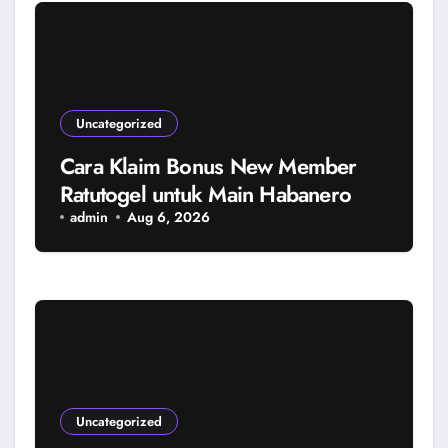
Uncategorized
Cara Klaim Bonus New Member
Ratutogel untuk Main Habanero
admin
Aug 6, 2026
Uncategorized