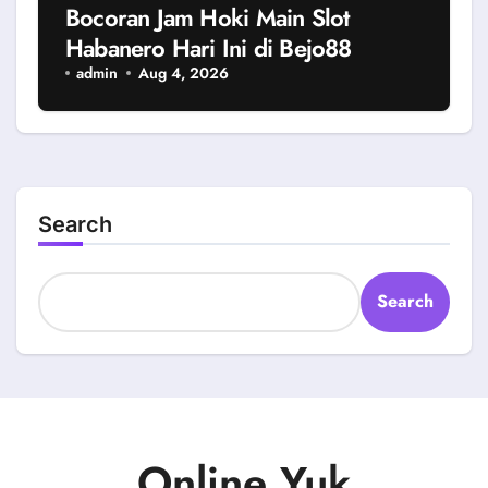
Bocoran Jam Hoki Main Slot
Habanero Hari Ini di Bejo88
admin
Aug 4, 2026
Search
Search
Online Yuk