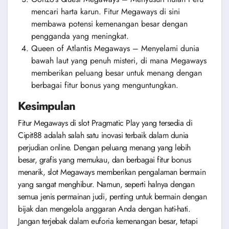
mencari harta karun. Fitur Megaways di sini
membawa potensi kemenangan besar dengan
pengganda yang meningkat.
Queen of Atlantis Megaways – Menyelami dunia
bawah laut yang penuh misteri, di mana Megaways
memberikan peluang besar untuk menang dengan
berbagai fitur bonus yang menguntungkan.
Kesimpulan
Fitur Megaways di slot Pragmatic Play yang tersedia di
Cipit88 adalah salah satu inovasi terbaik dalam dunia
perjudian online. Dengan peluang menang yang lebih
besar, grafis yang memukau, dan berbagai fitur bonus
menarik, slot Megaways memberikan pengalaman bermain
yang sangat menghibur. Namun, seperti halnya dengan
semua jenis permainan judi, penting untuk bermain dengan
bijak dan mengelola anggaran Anda dengan hati-hati.
Jangan terjebak dalam euforia kemenangan besar, tetapi