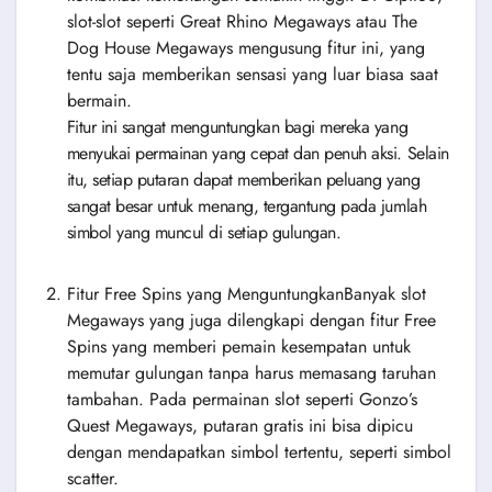
slot-slot seperti Great Rhino Megaways atau The
Dog House Megaways mengusung fitur ini, yang
tentu saja memberikan sensasi yang luar biasa saat
bermain.
Fitur ini sangat menguntungkan bagi mereka yang
menyukai permainan yang cepat dan penuh aksi. Selain
itu, setiap putaran dapat memberikan peluang yang
sangat besar untuk menang, tergantung pada jumlah
simbol yang muncul di setiap gulungan.
Fitur Free Spins yang MenguntungkanBanyak slot
Megaways yang juga dilengkapi dengan fitur Free
Spins yang memberi pemain kesempatan untuk
memutar gulungan tanpa harus memasang taruhan
tambahan. Pada permainan slot seperti Gonzo’s
Quest Megaways, putaran gratis ini bisa dipicu
dengan mendapatkan simbol tertentu, seperti simbol
scatter.