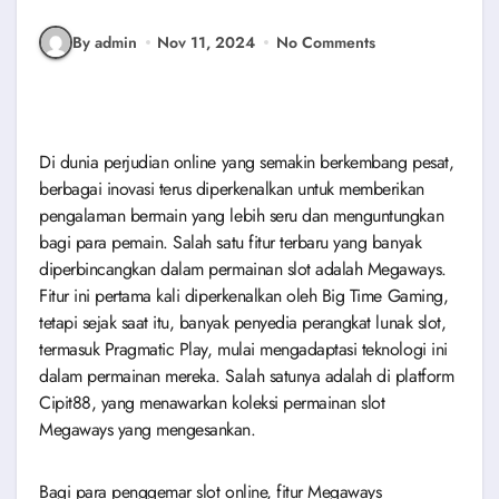
By admin
Nov 11, 2024
No Comments
Di dunia perjudian online yang semakin berkembang pesat,
berbagai inovasi terus diperkenalkan untuk memberikan
pengalaman bermain yang lebih seru dan menguntungkan
bagi para pemain. Salah satu fitur terbaru yang banyak
diperbincangkan dalam permainan slot adalah Megaways.
Fitur ini pertama kali diperkenalkan oleh Big Time Gaming,
tetapi sejak saat itu, banyak penyedia perangkat lunak slot,
termasuk Pragmatic Play, mulai mengadaptasi teknologi ini
dalam permainan mereka. Salah satunya adalah di platform
Cipit88, yang menawarkan koleksi permainan slot
Megaways yang mengesankan.
Bagi para penggemar slot online, fitur Megaways