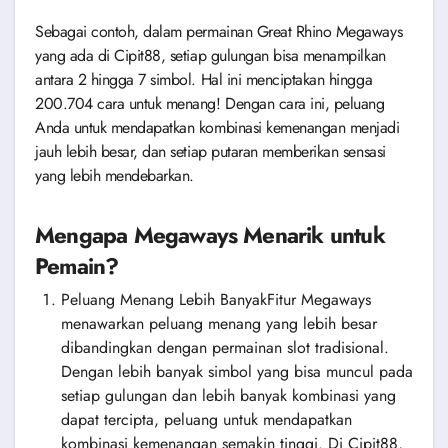
Sebagai contoh, dalam permainan Great Rhino Megaways
yang ada di Cipit88, setiap gulungan bisa menampilkan
antara 2 hingga 7 simbol. Hal ini menciptakan hingga
200.704 cara untuk menang! Dengan cara ini, peluang
Anda untuk mendapatkan kombinasi kemenangan menjadi
jauh lebih besar, dan setiap putaran memberikan sensasi
yang lebih mendebarkan.
Mengapa Megaways Menarik untuk
Pemain?
Peluang Menang Lebih BanyakFitur Megaways
menawarkan peluang menang yang lebih besar
dibandingkan dengan permainan slot tradisional.
Dengan lebih banyak simbol yang bisa muncul pada
setiap gulungan dan lebih banyak kombinasi yang
dapat tercipta, peluang untuk mendapatkan
kombinasi kemenangan semakin tinggi. Di Cipit88,