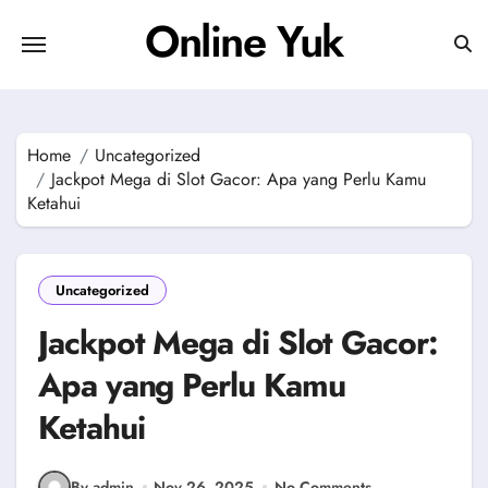
Skip
Online Yuk
to
content
Home
Uncategorized
Jackpot Mega di Slot Gacor: Apa yang Perlu Kamu
Ketahui
Uncategorized
Jackpot Mega di Slot Gacor:
Apa yang Perlu Kamu
Ketahui
By admin
Nov 26, 2025
No Comments