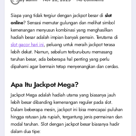
Siapa yang tidak tergiur dengan jackpot besar di
slot
online
? Sensasi memutar gulungan dan melihat simbol
kemenangan menyusun kombinasi yang menghasilkan
hadiah besar adalah impian banyak pemain. Terutama di
slot gacor hari ini
, peluang untuk meraih jackpot terasa
lebih dekat. Namun, sebelum terburu-buru memasang
taruhan besar, ada beberapa hal penting yang perlu
dipahami agar bermain tetap menyenangkan dan cerdas.
Apa Itu Jackpot Mega?
Jackpot Mega adalah hadiah utama yang biasanya jauh
lebih besar dibanding kemenangan reguler pada slot.
Dalam beberapa mesin, jackpot ini bisa mencapai puluhan
hingga ratusan juta rupiah, tergantung jenis permainan dan
modal taruhan. Slot dengan jackpot besar biasanya hadir
dalam dua tipe: