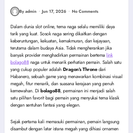
By admin
Jun 17, 2026
No Comments
Dalam dunia slot online, tema naga selalu memiliki daya
tarik yang kuat. Sosok naga sering dikaitkan dengan
keberuntungan, kekuatan, kemakmuran, dan kejayaan,
terutama dalam budaya Asia. Tidak mengherankan jika
banyak provider menghadirkan permainan bertema
link
bolago88
naga untuk menarik perhatian pemain. Salah satu
yang cukup populer adalah
Dragon’s Throne
dari
Habanero, sebuah game yang menawarkan kombinasi visual
megah, fitur menarik, dan suasana kerajaan yang penuh
kemewahan. Di
bolago88
, permainan ini menjadi salah
satu pilihan favorit bagi pemain yang menyukai tema klasik
dengan sentuhan fantasi yang elegan.
Sejak pertama kali memasuki permainan, pemain langsung
disambut dengan latar istana megah yang dihiasi ornamen