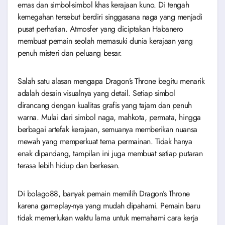
emas dan simbol-simbol khas kerajaan kuno. Di tengah
kemegahan tersebut berdiri singgasana naga yang menjadi
pusat perhatian. Atmosfer yang diciptakan Habanero
membuat pemain seolah memasuki dunia kerajaan yang
penuh misteri dan peluang besar.
Salah satu alasan mengapa Dragon’s Throne begitu menarik
adalah desain visualnya yang detail. Setiap simbol
dirancang dengan kualitas grafis yang tajam dan penuh
warna. Mulai dari simbol naga, mahkota, permata, hingga
berbagai artefak kerajaan, semuanya memberikan nuansa
mewah yang memperkuat tema permainan. Tidak hanya
enak dipandang, tampilan ini juga membuat setiap putaran
terasa lebih hidup dan berkesan.
Di bolago88, banyak pemain memilih Dragon’s Throne
karena gameplay-nya yang mudah dipahami. Pemain baru
tidak memerlukan waktu lama untuk memahami cara kerja