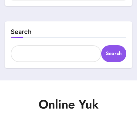
Search
Search
Online Yuk