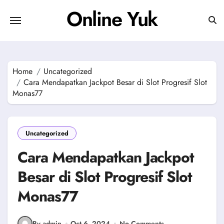
Skip
Online Yuk
to
content
Home
Uncategorized
Cara Mendapatkan Jackpot Besar di Slot Progresif Slot
Monas77
Uncategorized
Cara Mendapatkan Jackpot
Besar di Slot Progresif Slot
Monas77
By admin
Oct 6, 2024
No Comments