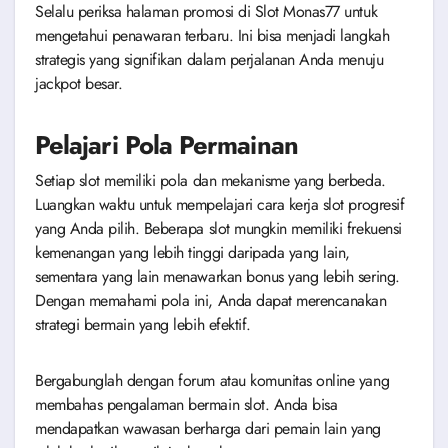
Selalu periksa halaman promosi di Slot Monas77 untuk
mengetahui penawaran terbaru. Ini bisa menjadi langkah
strategis yang signifikan dalam perjalanan Anda menuju
jackpot besar.
Pelajari Pola Permainan
Setiap slot memiliki pola dan mekanisme yang berbeda.
Luangkan waktu untuk mempelajari cara kerja slot progresif
yang Anda pilih. Beberapa slot mungkin memiliki frekuensi
kemenangan yang lebih tinggi daripada yang lain,
sementara yang lain menawarkan bonus yang lebih sering.
Dengan memahami pola ini, Anda dapat merencanakan
strategi bermain yang lebih efektif.
Bergabunglah dengan forum atau komunitas online yang
membahas pengalaman bermain slot. Anda bisa
mendapatkan wawasan berharga dari pemain lain yang