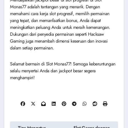
Monas77 adalah tantangan yang menarik. Dengan
memahami cara kerja slot progresif, memilih permainan
yang tepat, dan memanfaatkan bonus, Anda dapat
meningkatkan peluang Anda untuk meraih kemenangan.
Dukungan dari penyedia permainan seperti Hacksaw
Gaming juga menambah dimensi keseruan dan inovasi
dalam setiap permainan.
Selamat bermain di Slot Monas77! Semoga keberuntungan
selalu menyertai Anda dan jackpot besar segera
menghampiri!
Post
Tips Mengatur
Slot Gacor dengan