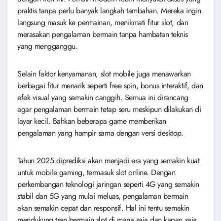
praktis tanpa perlu banyak langkah tambahan. Mereka ingin
langsung masuk ke permainan, menikmati fitur slot, dan
merasakan pengalaman bermain tanpa hambatan teknis
yang mengganggu.
Selain faktor kenyamanan, slot mobile juga menawarkan
berbagai fitur menarik seperti free spin, bonus interaktif, dan
efek visual yang semakin canggih. Semua ini dirancang
agar pengalaman bermain tetap seru meskipun dilakukan di
layar kecil. Bahkan beberapa game memberikan
pengalaman yang hampir sama dengan versi desktop.
Tahun 2025 diprediksi akan menjadi era yang semakin kuat
untuk mobile gaming, termasuk slot online. Dengan
perkembangan teknologi jaringan seperti 4G yang semakin
stabil dan 5G yang mulai meluas, pengalaman bermain
akan semakin cepat dan responsif. Hal ini tentu semakin
mendukung tren bermain slot di mana saja dan kapan saja.