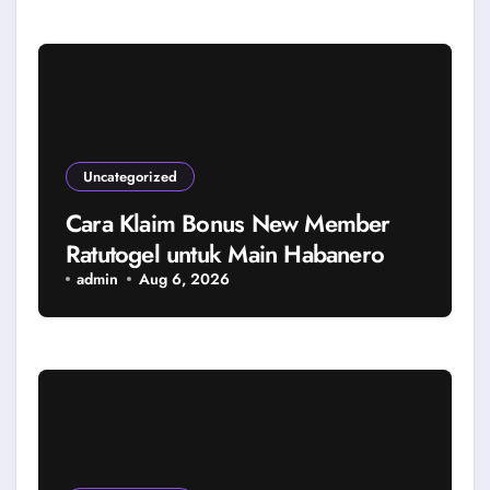
Uncategorized
Cara Klaim Bonus New Member
Ratutogel untuk Main Habanero
admin
Aug 6, 2026