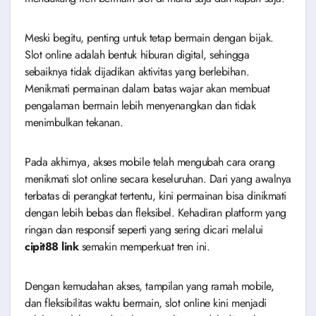
Meski begitu, penting untuk tetap bermain dengan bijak.
Slot online adalah bentuk hiburan digital, sehingga
sebaiknya tidak dijadikan aktivitas yang berlebihan.
Menikmati permainan dalam batas wajar akan membuat
pengalaman bermain lebih menyenangkan dan tidak
menimbulkan tekanan.
Pada akhirnya, akses mobile telah mengubah cara orang
menikmati slot online secara keseluruhan. Dari yang awalnya
terbatas di perangkat tertentu, kini permainan bisa dinikmati
dengan lebih bebas dan fleksibel. Kehadiran platform yang
ringan dan responsif seperti yang sering dicari melalui
cipit88 link
semakin memperkuat tren ini.
Dengan kemudahan akses, tampilan yang ramah mobile,
dan fleksibilitas waktu bermain, slot online kini menjadi