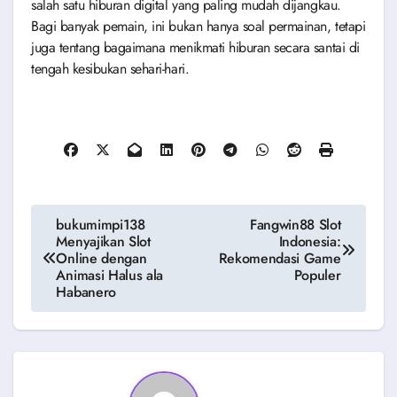
salah satu hiburan digital yang paling mudah dijangkau.
Bagi banyak pemain, ini bukan hanya soal permainan, tetapi
juga tentang bagaimana menikmati hiburan secara santai di
tengah kesibukan sehari-hari.
Post
bukumimpi138
Fangwin88 Slot
Menyajikan Slot
Indonesia:
navigation
Online dengan
Rekomendasi Game
Animasi Halus ala
Populer
Habanero